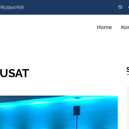
68535940656
Home
Ko
PUSAT