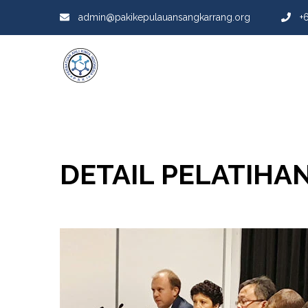
admin@pakikepulauansangkarrang.org
+
DETAIL PELATIHA