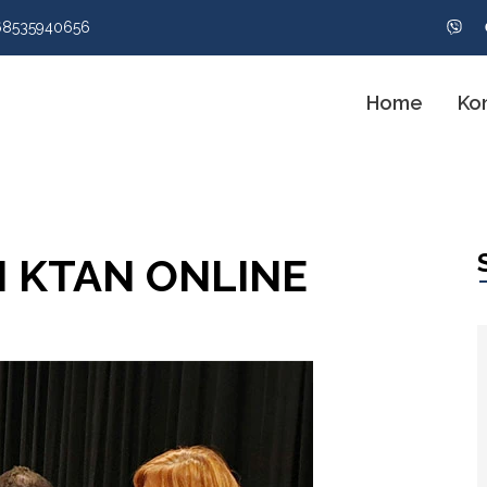
68535940656
Home
Ko
N KTAN ONLINE